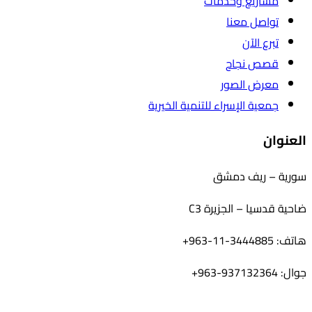
مشاريع وخدمات
تواصل معنا
تبرع الآن
قصص نجاح
معرض الصور
جمعية الإسراء للتنمية الخيرية
العنوان
سورية – ريف دمشق
ضاحية قدسيا – الجزيرة C3
هاتف: 3444885-11-963+
جوال: 937132364-963+