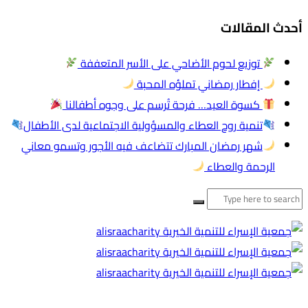
أحدث المقالات
توزيع لحوم الأضاحي على الأسر المتعففة
إفطار رمضاني تملؤه المحبة
كسوة العيد… فرحة تُرسم على وجوه أطفالنا
تنمية روح العطاء والمسؤولية الاجتماعية لدى الأطفال
شهر رمضان المبارك تتضاعف فيه الأجور وتسمو معاني
الرحمة والعطاء
البحث
عن: