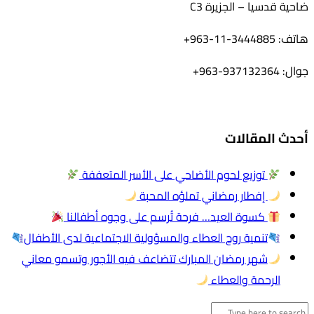
ضاحية قدسيا – الجزيرة C3
هاتف: 3444885-11-963+
جوال: 937132364-963+
أحدث المقالات
توزيع لحوم الأضاحي على الأسر المتعففة
إفطار رمضاني تملؤه المحبة
كسوة العيد… فرحة تُرسم على وجوه أطفالنا
تنمية روح العطاء والمسؤولية الاجتماعية لدى الأطفال
شهر رمضان المبارك تتضاعف فيه الأجور وتسمو معاني
الرحمة والعطاء
البحث