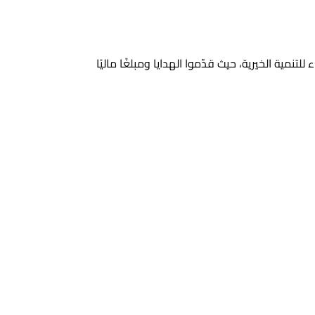
مية الخيرية، حيث قدّموا الهدايا ومبلغًا ماليًا