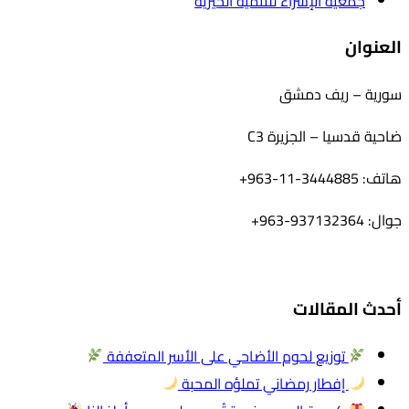
جمعية الإسراء للتنمية الخيرية
العنوان
سورية – ريف دمشق
ضاحية قدسيا – الجزيرة C3
هاتف: 3444885-11-963+
جوال: 937132364-963+
أحدث المقالات
توزيع لحوم الأضاحي على الأسر المتعففة
إفطار رمضاني تملؤه المحبة