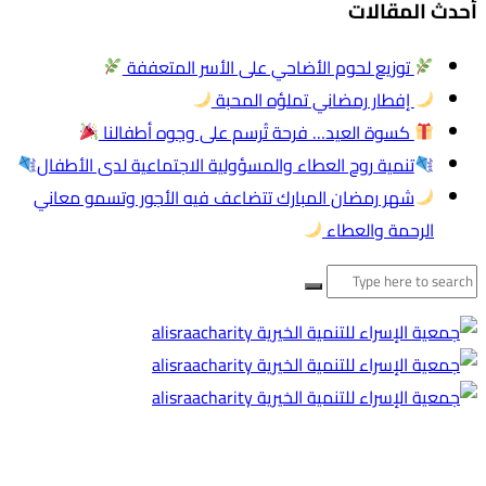
أحدث المقالات
توزيع لحوم الأضاحي على الأسر المتعففة
إفطار رمضاني تملؤه المحبة
كسوة العيد… فرحة تُرسم على وجوه أطفالنا
تنمية روح العطاء والمسؤولية الاجتماعية لدى الأطفال
شهر رمضان المبارك تتضاعف فيه الأجور وتسمو معاني
الرحمة والعطاء
البحث
عن: