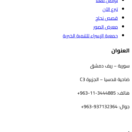
تواصل معنا
تبرع الآن
قصص نجاح
معرض الصور
جمعية الإسراء للتنمية الخيرية
العنوان
سورية – ريف دمشق
ضاحية قدسيا – الجزيرة C3
هاتف: 3444885-11-963+
جوال: 937132364-963+