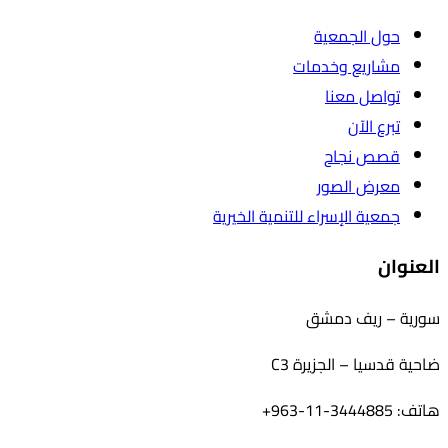
حول الجمعية
مشاريع وخدمات
تواصل معنا
تبرع الآن
قصص نجاح
معرض الصور
جمعية الإسراء للتنمية الخيرية
العنوان
سورية – ريف دمشق
ضاحية قدسيا – الجزيرة C3
هاتف: 3444885-11-963+