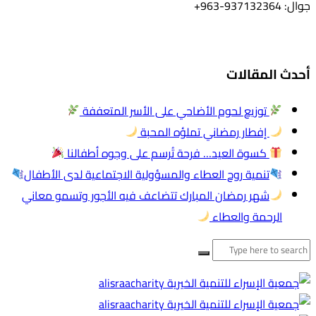
جوال: 937132364-963+
أحدث المقالات
توزيع لحوم الأضاحي على الأسر المتعففة
إفطار رمضاني تملؤه المحبة
كسوة العيد… فرحة تُرسم على وجوه أطفالنا
تنمية روح العطاء والمسؤولية الاجتماعية لدى الأطفال
شهر رمضان المبارك تتضاعف فيه الأجور وتسمو معاني
الرحمة والعطاء
البحث
عن: