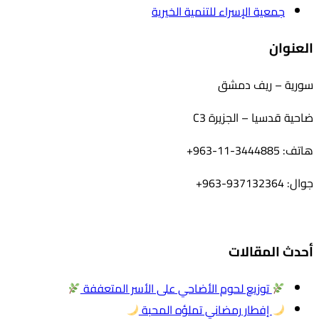
جمعية الإسراء للتنمية الخيرية
العنوان
سورية – ريف دمشق
ضاحية قدسيا – الجزيرة C3
هاتف: 3444885-11-963+
جوال: 937132364-963+
أحدث المقالات
توزيع لحوم الأضاحي على الأسر المتعففة
إفطار رمضاني تملؤه المحبة