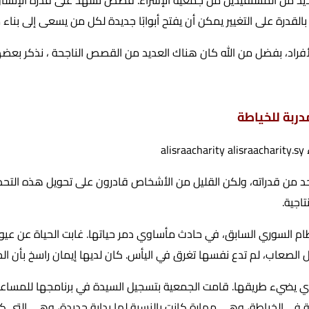
القدرة على التغيير يمكن أن يفتح أبوابًا جديدة لكل من يسعى إلى بنا
فراد، بفضل من الله كان هناك العديد من القصص الناجحة ، نذكر بعضه
ربة للخياطة
ان وتحد من قدراته، ولكن القليل من الأشخاص قادرون على تحويل هذ
اجية.
م السوري السابق، في حادث مأساوي دمر حياتها. غابت الحياة عن عيون
عاب، لم تدع نفسها تغرق في اليأس. كان لديها إيمان راسخ بأن الحياة 
لذي يضيء طريقها. قامت الجمعية بتسجيل السيدة في برنامجها للمساع
ة في الخياطة، وهي مهارة كانت بالنسبة لها بداية جديدة، وهي التي كان