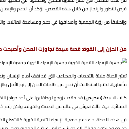
فرص للتطور والإنجاز. من خلال هذه القصص، نؤكد أن الدعم والإيمان ب
وإنطلاقاً من رؤية الجمعية وأهدافها في دعم ومساعدة العائلات والأ
من الحزن إلى القوة: قصة سيدة تجاوزت المحن وأصبحت مد
تعتبر الحياة مليئة بالتحديات والمصاعب التي قد تقف أمام الإنس
مأساوية، لكنها استطاعت أن تخرج من ظلمات الحزن إلى نور الأمل والإنت
كانت السيدة
(سحر.ص)
قد فقدت زوجها وطفليها على أحد حواجز النظا
المتناثرة، حيث ظلت تعيش في عالم من الصمت والخوف. ولكن رغم كل الص
في هذه اللحظة، جاء دعم جمعية الإسراء للتنمية الخيرية كالشعاع ا
جديدة قد تكون مفتاحًا لإعادة بناء حياتها. عرضت الجمعية دورة تدريبي