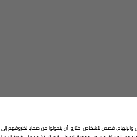
 والإلهام، قصص لأشخاص اختاروا أن يتحولوا من ضحايا لظروفهم إلى 
د من المستفيدين من جمعية الإسراء. قصصٌ تشهد على قدرة الإنسان