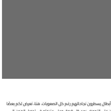
أبطال يسطرون نجاحاتهم رغم كل الصعوبات. هنا، نعرض لكم بعضًا
 على النهوض بعد كل كبوة، وعلى عزيمته في تحويل المحن إلى