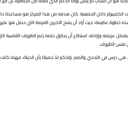
ا هو أن الشاب لم ينسَ يومًا الدعم الذي تلقاه من الجمعية، بل قرر أن
ت الكمبيوتر داخل الجمعية. كان هدفه من هذا المركز هو مساعدة حا
ه خطوة عظيمة، حيث أراد أن يمنح الآخرين الفرصة التي حصل هو عليها، ل
ات. فبفضل عزيمته وإرادته، استطاع أن يحقق حلمه رغم الظروف القاسية
ون نفس الظروف.
رس في التحدي والصبر، وتذكير لنا جميعًا بأن الحياة، مهما كانت صعبة