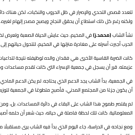
تتعدد قصص التحدي والإصرار في ظل الحروب والنكبات، لكن هناك دائم
ولكنه رغم كل ذلك استطاع أن يحقق النجاح ويصبح مصدر إلهام لغيره.
نشأ الشاب
(محمد.ز)
في المخيم، حيث عايش الحياة الصعبة وتعرض لظ
الحرب أجبرت أسرته على مغادرة منزلها في المخيم، لتتحول حياتهم إلى ر
كانت الضربة القاسية الأخرى هي فقدان والده لوظيفته نتيجة لتداعيات
عزيمته. قرر أن يسجل في جمعية الإسراء التي كانت تقدم مساعدات ودعم
في الجمعية، بدأ الشاب يجد الدعم الذي يحتاجه. لم يكن الدعم المادي
أن يكون جزءًا من المجتمع المدني، فأصبح متطوعًا في الجمعية لتوزي
لم يقتصر طموح هذا الشاب على البقاء في دائرة المساعدات. بل، ومن
المعلوماتية. كانت تلك لحظة فاصلة في حياته، حيث شعر أن حلمه أ
ومع نجاحه في الدراسة، جاء اليوم الذي بدأ فيه الشاب يرى مستقبلًا 