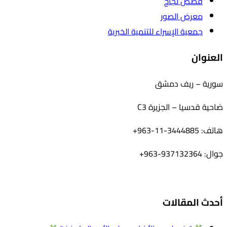
قصص نجاح
معرض الصور
جمعية الإسراء للتنمية الخيرية
العنوان
سورية – ريف دمشق
ضاحية قدسيا – الجزيرة C3
هاتف: 3444885-11-963+
جوال: 937132364-963+
أحدث المقالات