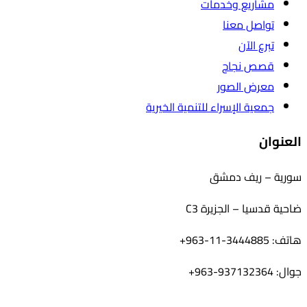
مشاريع وخدمات
تواصل معنا
تبرع الآن
قصص نجاح
معرض الصور
جمعية الإسراء للتنمية الخيرية
العنوان
سورية – ريف دمشق
ضاحية قدسيا – الجزيرة C3
هاتف: 3444885-11-963+
جوال: 937132364-963+