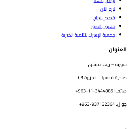
تواصل معنا
تبرع الآن
قصص نجاح
معرض الصور
جمعية الإسراء للتنمية الخيرية
العنوان
سورية – ريف دمشق
ضاحية قدسيا – الجزيرة C3
هاتف: 3444885-11-963+
جوال: 937132364-963+