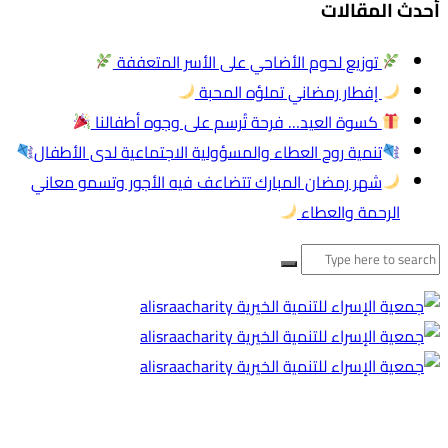
أحدث المقالات
توزيع لحوم الأضاحي على الأسر المتعففة
إفطار رمضاني تملؤه المحبة
كسوة العيد… فرحة تُرسم على وجوه أطفالنا
تنمية روح العطاء والمسؤولية الاجتماعية لدى الأطفال
شهر رمضان المبارك تتضاعف فيه الأجور وتسمو معاني
الرحمة والعطاء
البحث
عن: