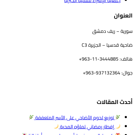
جمعية الإسراء للتنمية الخيرية
العنوان
سورية – ريف دمشق
ضاحية قدسيا – الجزيرة C3
هاتف: 3444885-11-963+
جوال: 937132364-963+
أحدث المقالات
توزيع لحوم الأضاحي على الأسر المتعففة
إفطار رمضاني تملؤه المحبة