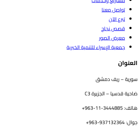
مشاريع وخدمات
تواصل معنا
تبرع الآن
قصص نجاح
معرض الصور
جمعية الإسراء للتنمية الخيرية
العنوان
سورية – ريف دمشق
ضاحية قدسيا – الجزيرة C3
هاتف: 3444885-11-963+
جوال: 937132364-963+