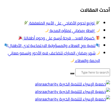
أحدث المقالات
توزيع لحوم الأضاحي على الأسر المتعففة
إفطار رمضاني تملؤه المحبة
كسوة العيد… فرحة تُرسم على وجوه أطفالنا
تنمية روح العطاء والمسؤولية الاجتماعية لدى الأطفال
شهر رمضان المبارك تتضاعف فيه الأجور وتسمو معاني
الرحمة والعطاء
البحث
عن: