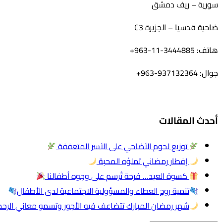
سورية – ريف دمشق
ضاحية قدسيا – الجزيرة C3
هاتف: 3444885-11-963+
جوال: 937132364-963+
أحدث المقالات
توزيع لحوم الأضاحي على الأسر المتعففة
إفطار رمضاني تملؤه المحبة
كسوة العيد… فرحة تُرسم على وجوه أطفالنا
تنمية روح العطاء والمسؤولية الاجتماعية لدى الأطفال
شهر رمضان المبارك تتضاعف فيه الأجور وتسمو معاني الرح