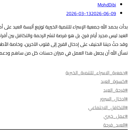
MohdDibi
2026-03-13
2026-06-09
بدأت بحمد الله جمعية الإسراء للتنمية الخيرية توزيع ألبسة العيد على
العيد ليس مجرد أيام فرح، بل هو فرصة لنشر الرحمة والتكافل بين أفرا
وقد حثّ ديننا الحنيف على إدخال الفرح إلى قلوب الآخرين، وخاصة ا
نسأل الله أن يجعل هذا العمل في ميزان حسنات كل من ساهم ودعم و
#جمعية_الاسراء_للتنمية_الخيرية
#كسوة_العيد
#فرحة_العيد
#ادخال_السرور
#التكافل_الاجتماعي
#عمل_خيري
#العيد_فرحة