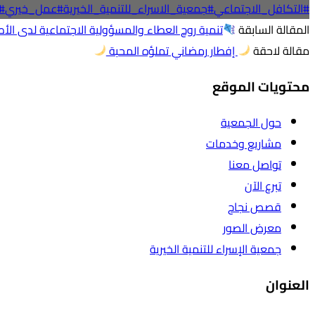
#التكافل_الاجتماعي
#جمعية_الاسراء_للتنمية_الخيرية
#عمل_خيري
#
المقالة السابقة
تنمية روح العطاء والمسؤولية الاجتماعية لدى الأ
مقالة لاحقة
إفطار رمضاني تملؤه المحبة
محتويات الموقع
حول الجمعية
مشاريع وخدمات
تواصل معنا
تبرع الآن
قصص نجاح
معرض الصور
جمعية الإسراء للتنمية الخيرية
العنوان