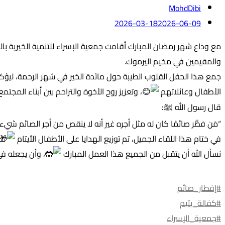
MohdDibi
2026-03-18
2026-06-09
مع وداع شهر رمضان المبارك أقامت جمعية الإسراء للتنمية الخيرية با
والمقيمين في مخيم اليرموك.
جمع هذا الحفل القلوب الطيبة حول مائدة الخير في شهر الرحمة، ليؤكد 
الأطفال وعائلاتهم
، وتعزيز روح الأخوة والتراحم بين أبناء المجتمع.
قال رسول الله ﷺ:
“مَن فطَّر صائمًا كان له مثل أجره غير أنه لا ينقص من أجر الصائم شيء
في ختام هذا اللقاء الجميل، تم توزيع الهدايا على الأطفال الأيتام
نسأل الله أن يتقبل من الجميع هذا العمل المبارك
، وأن يجعله في
#إفطار_صائم
#كفالة_يتيم
#جمعية_الإسراء