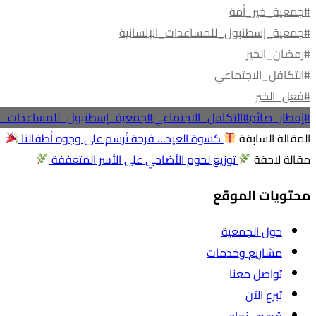
#جمعية_خير_أمة
#جمعية_إسطنبول_للمساعدات_الإنسانية
#رمضان_الخير
#التكافل_الاجتماعي
#فعل_الخير
#إفطار_صائم
#التكافل_الاجتماعي
#جمعية_إسطنبول_للمساعدات_الإ
المقالة السابقة
كسوة العيد… فرحة تُرسم على وجوه أطفالنا
مقالة لاحقة
توزيع لحوم الأضاحي على الأسر المتعففة
محتويات الموقع
حول الجمعية
مشاريع وخدمات
تواصل معنا
تبرع الآن