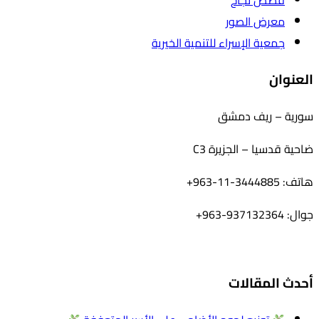
قصص نجاح
معرض الصور
جمعية الإسراء للتنمية الخيرية
العنوان
سورية – ريف دمشق
ضاحية قدسيا – الجزيرة C3
هاتف: 3444885-11-963+
جوال: 937132364-963+
أحدث المقالات