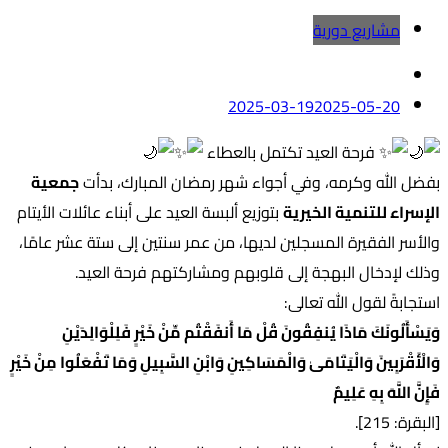
مشاريع دورية
2025-03-19
2025-05-20
فرحة العيد تكتمل بالعطاء
بفضل الله وكرمه، وفي أجواء شهر رمضان المبارك، بدأت
جمعية
الإسراء للتنمية الخيرية
بتوزيع ألبسة العيد على أبناء عائلات الأيتام
والأسر الفقيرة المسجلين لديها، من عمر سنتين إلى ستة عشر عامًا،
وذلك لإدخال البهجة إلى قلوبهم ومشاركتهم فرحة العيد.
استجابةً لقول الله تعالى:
وَيَسْأَلُونَكَ مَاذَا يُنفِقُونَ قُلْ مَا أَنفَقْتُم مِّنْ خَيْرٍ فَلِلْوَالِدَيْنِ
وَالْأَقْرَبِينَ وَالْيَتَامَىٰ وَالْمَسَاكِينِ وَابْنِ السَّبِيلِ وَمَا تَفْعَلُوا مِنْ خَيْرٍ
فَإِنَّ اللَّهَ بِهِ عَلِيمٌ
[البقرة: 215].