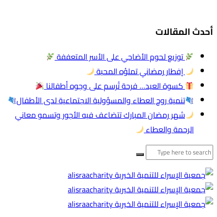
أحدث المقالات
توزيع لحوم الأضاحي على الأسر المتعففة
إفطار رمضاني تملؤه المحبة
كسوة العيد… فرحة تُرسم على وجوه أطفالنا
تنمية روح العطاء والمسؤولية الاجتماعية لدى الأطفال
شهر رمضان المبارك تتضاعف فيه الأجور وتسمو معاني
الرحمة والعطاء
البحث
عن: