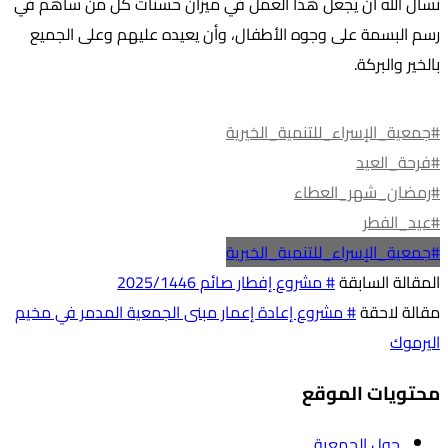
نسأل الله أن يجعل هذا العمل في ميزان حسنات كل من ساهم في
رسم البسمة على وجوه الأطفال، وأن يعيده عليهم وعلى الجميع
بالخير والبركة.
#جمعية_الإسراء_للتنمية_الخيرية
#فرحة_العيد
#رمضان_شهر_العطاء
#عيد_الفطر
#جمعية_الإسراء_للتنمية_الخيرية
المقالة السابقة
# مشروع إفطار صائم 2025/1446
مقالة لاحقة
# مشروع إعادة إعمار مبنى الجمعية المدمر في مخيم
اليرموك
محتويات الموقع
حول الجمعية